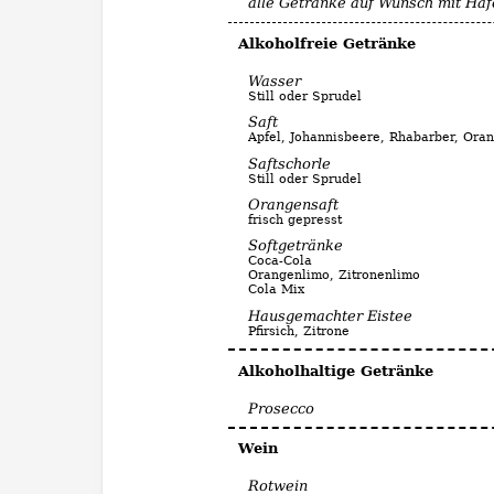
alle Getränke auf Wunsch mit Haf
Alkoholfreie Getränke
Wasser
Still oder Sprudel
Saft
Apfel, Johannisbeere, Rhabarber, Ora
Saftschorle
Still oder Sprudel
Orangensaft
frisch gepresst
Softgetränke
Coca-Cola
Orangenlimo, Zitronenlimo
Cola Mix
Hausgemachter Eistee
Pfirsich, Zitrone
Alkoholhaltige Getränke
Prosecco
Wein
Rotwein