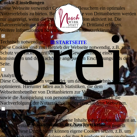
Cookie-Einstellungen
Diese Webseite verwendet Cookies, um Besuchern ein optimales
Nutzererlebnis zu bieten. Bestimmte Inhalte von Drittanbietern werden
nur angezeigt, wenn die entsprechende Option aktiviert ist. Die
orei
Datenverarbeitung kann dann auch in einem Drittland erfolgen.
Weitere Informationen hierzu in der Datenschutzerklärung.
Technisch notwendige
STARTSEITE
Diese Cookies sind zum Betrieb der Webseite notwendig, z.B. zum
Schutz vor Hackerangriffen und zur Gewährleistung eines
konsistenten und der Nachfrage angepassten Erscheinungsbilds der
Seite.
Analytische
Diese Cookies werden verwendet, um das Nutzererlebnis weiter zu
optimieren. Hierunter fallen auch Statistiken, die dem
Webseitenbetreiber von Drittanbietern zur Verfügung gestellt werden,
sowie die Ausspielung von personalisierter Werbung durch die
Nachverfolgung der Nutzeraktivität über verschiedene Webseiten.
Drittanbieter-Inhalte
Diese Webseite bietet möglicherweise Inhalte oder Funktionalitäten an,
Willkommen in der Naschwerkstatt
die von Drittanbietern eigenverantwortlich zur Verfügung gestellt
werden. Diese Drittanbieter können eigene Cookies setzen, z.B. um
die Nutzeraktivität zu verfolgen oder ihre Angebote zu personalisieren