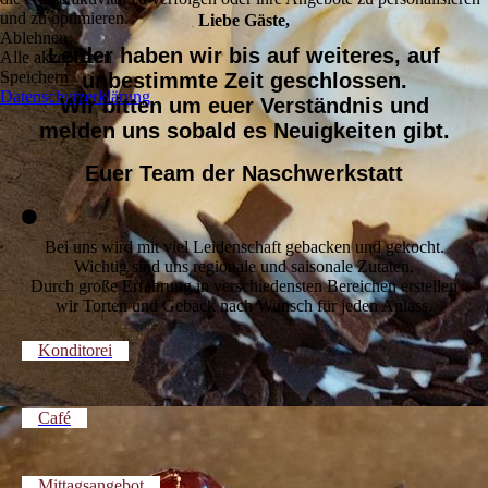
und zu optimieren.
Liebe Gäste,
Ablehnen
Leider haben wir bis auf weiteres, auf
Alle akzeptieren
Speichern
unbestimmte Zeit geschlossen.
Datenschutzerklärung
Wir bitten um euer Verständnis und
melden uns sobald es Neuigkeiten gibt.
Euer Team der Naschwerkstatt
Bei uns wird mit viel Leidenschaft gebacken und gekocht.
Wichtig sind uns regionale und saisonale Zutaten.
Durch große Erfahrung in verschiedensten Bereichen erstellen
wir Torten und Gebäck nach Wunsch für jeden Anlass.
Konditorei
Café
Mittagsangebot