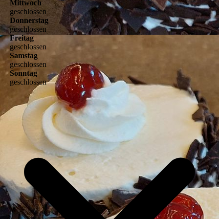
Mittwoch
geschlossen
Donnerstag
geschlossen
Freitag
geschlossen
Samstag
geschlossen
Sonntag
geschlossen