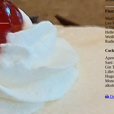
ür
Flas
Maxl
Leo W
Schlo
Helle
Weißb
Radl
Cock
Apero
Sarti
Gin 
Lille
Hug
Mond
alkoh
Dr