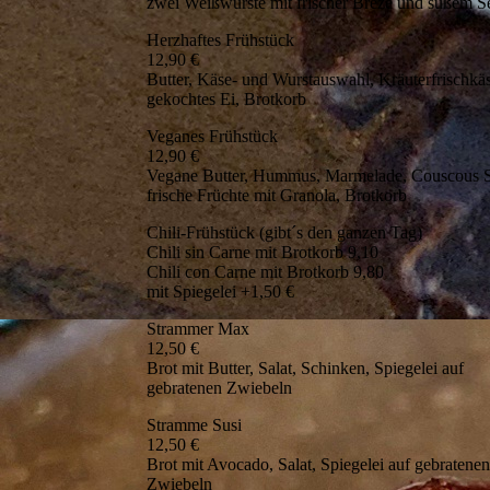
zwei Weißwürste mit frischer Breze und süßem S
Herzhaftes Frühstück
12,90 €
Butter, Käse- und Wurstauswahl, Kräuterfrischkä
gekochtes Ei, Brotkorb
Veganes Frühstück
12,90 €
Vegane Butter, Hummus, Marmelade, Couscous S
frische Früchte mit Granola, Brotkorb
Chili-Frühstück (gibt´s den ganzen Tag)
Chili sin Carne mit Brotkorb 9,10
Chili con Carne mit Brotkorb 9,80
mit Spiegelei +1,50 €
Strammer Max
12,50 €
Brot mit Butter, Salat, Schinken, Spiegelei auf
gebratenen Zwiebeln
Stramme Susi
12,50 €
Brot mit Avocado, Salat, Spiegelei auf gebratene
Zwiebeln