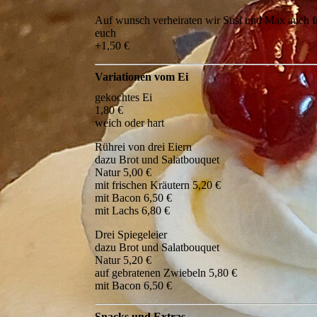
Auf wunsch verheiraten wir Susi und Max auch f
euch
+1,50 €
Variationen vom Ei
gekochtes Ei
1,80 €
weich oder hart
Rührei von drei Eiern
dazu Brot und Salatbouquet
Natur 5,00 €
mit frischen Kräutern 5,20 €
mit Bacon 6,50 €
mit Lachs 6,80 €
Drei Spiegeleier
dazu Brot und Salatbouquet
Natur 5,20 €
auf gebratenen Zwiebeln 5,80 €
mit Bacon 6,50 €
Snacks und Extras