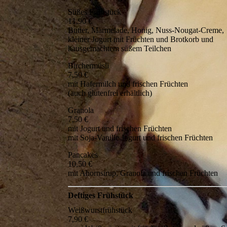
Süßes Frühstück
11,90 €
Butter, Marmelade, Honig, Nuss-Nougat-Creme,
kleiner Jogurt mit Früchten und Brotkorb und
hausgemachtem süßem Teilchen
Birchermüsli
7,50 €
mit Hafermilch und frischen Früchten
(auch glutenfrei erhältlich)
Granola
7,50 €
mit Jogurt und frischen Früchten
mit Soja-Vanille Jogurt und frischen Früchten
Pancakes
10,50 €
mit Ahornsirup, Granola und frischen Früchten
Deftiges Frühstück
Weißwurstfrühstück
7,90 €