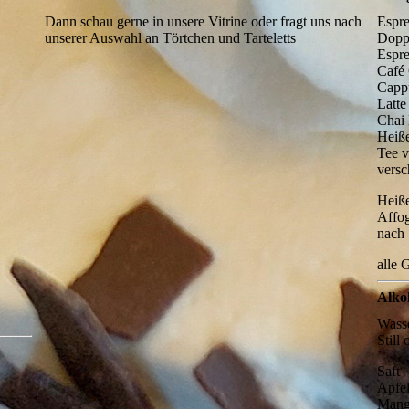
Dann schau gerne in unsere Vitrine oder fragt uns nach
Espr
unserer Auswahl an Törtchen und Tarteletts
Doppe
Espr
Café
Capp
Latte
Chai 
Heiß
Tee 
versc
Heiße
Affo
nach 
alle 
Alko
Wass
Still
Saft
Apfel
Mang