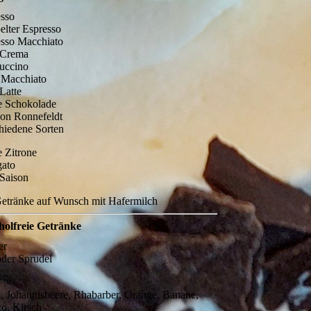
esso
lter Espresso
esso Macchiato
 Crema
uccino
 Macchiato
Latte
e Schokolade
von Ronnefeldt
hiedene Sorten
 Zitrone
gato
Saison
Getränke auf Wunsch mit Hafermilch
holfreie Getränke
er
 oder Sprudel
, Johannisbeere, Rhabarber, Orange, Banane,
o, Kirsch