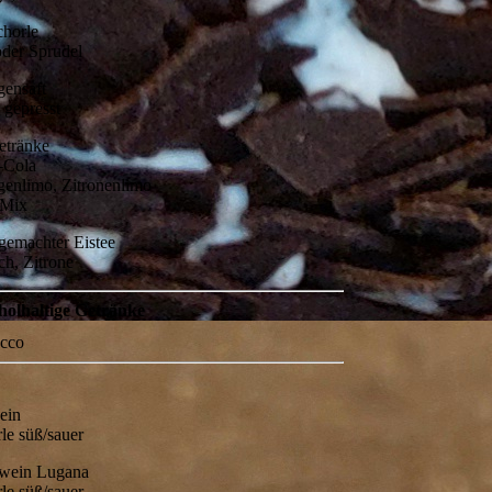
chorle
 oder Sprudel
gensaft
h gepresst
etränke
-Cola
genlimo, Zitronenlimo
 Mix
gemachter Eistee
ich, Zitrone
holhaltige Getränke
ecco
n
ein
le süß/sauer
wein Lugana
le süß/sauer