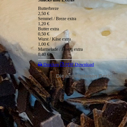
Butterbreze
2,50 €
Semmel / Breze extra
1,20 €
Butter extra
0,50 €
Wurst / Käse extra
1,00 €
Marmelade / Honig extra
0,40 €
Drucken
PDF Download
Die angebotenen Gerichte und