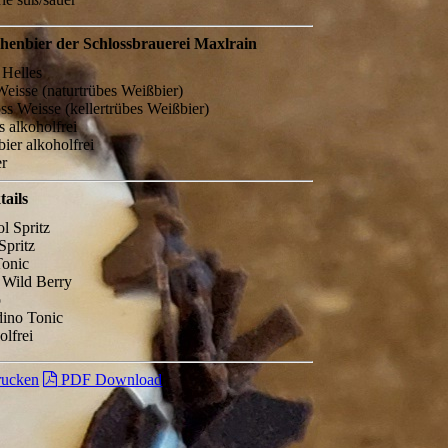
chenbier der Schlossbrauerei Maxlrain
 Helles
eisse (naturtrübes Weißbier)
ss Weisse (kellertrübes Weißbier)
s alkoholfrei
ier alkoholfrei
er
tails
l Spritz
 Spritz
Tonic
t Wild Berry
o
ino Tonic
olfrei
ucken
PDF Download