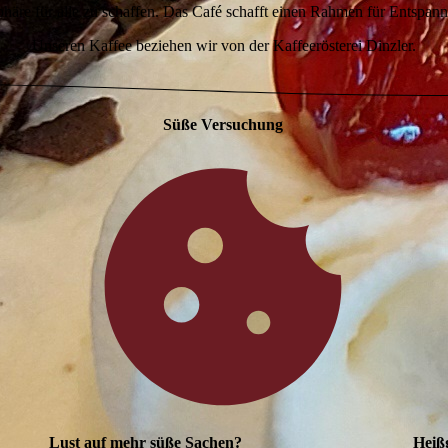
phäre für alle zu schaffen. Das Café schafft einen Rahmen für Entspan
Unseren Kaffee beziehen wir von der Kaffeerösterei Dinzler.
Süße Versuchung
Lust auf mehr süße Sachen?
Heiß