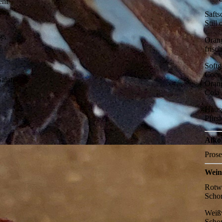
enf
Safts
Still
se,
Oran
frisc
Softg
Coca
alat,
Oran
Cola
Haus
Pfirs
Alko
Pros
Wei
Rotw
Schor
n
Weiß
Schor