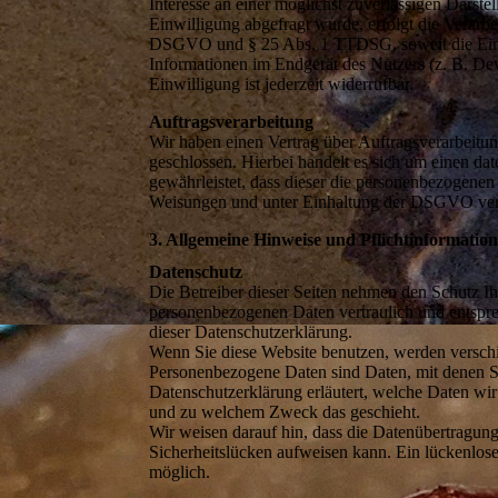
Interesse an einer möglichst zuverlässigen Darste
Einwilligung abgefragt wurde, erfolgt die Verarbei
DSGVO und § 25 Abs. 1 TTDSG, soweit die Einwi
Informationen im Endgerät des Nutzers (z. B. D
Einwilligung ist jederzeit widerrufbar.
Auftragsverarbeitung
Wir haben einen Vertrag über Auftragsverarbeit
geschlossen. Hierbei handelt es sich um einen dat
gewährleistet, dass dieser die personenbezogene
Weisungen und unter Einhaltung der DSGVO vera
3. Allgemeine Hinweise und Pflichtinformatio
Datenschutz
Die Betreiber dieser Seiten nehmen den Schutz Ih
personenbezogenen Daten vertraulich und entspre
dieser Datenschutzerklärung.
Wenn Sie diese Website benutzen, werden versc
Personenbezogene Daten sind Daten, mit denen Si
Datenschutzerklärung erläutert, welche Daten wir 
und zu welchem Zweck das geschieht.
Wir weisen darauf hin, dass die Datenübertragung
Sicherheitslücken aufweisen kann. Ein lückenloser
möglich.