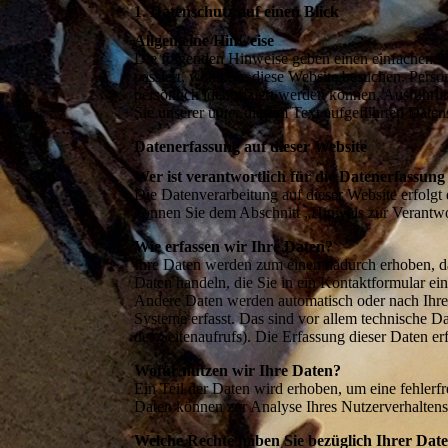
1. Datenschutz auf einen Blick
Allgemeine Hinweise
Die folgenden Hinweise geben einen einfachen Ü
passiert, wenn Sie diese Website besuchen. Perso
persönlich identifiziert werden können. Ausfüh
Sie unserer unter diesem Text aufgeführten Daten
Datenerfassung auf dieser Website
Wer ist verantwortlich für die Datenerfassung
Die Datenverarbeitung auf dieser Website erfolgt
können Sie dem Abschnitt „Hinweis zur Verantwor
Wie erfassen wir Ihre Daten?
Ihre Daten werden zum einen dadurch erhoben, das
Daten handeln, die Sie in ein Kontaktformular ei
Andere Daten werden automatisch oder nach Ihre
Systeme erfasst. Das sind vor allem technische Da
des Seitenaufrufs). Die Erfassung dieser Daten erf
Wofür nutzen wir Ihre Daten?
Ein Teil der Daten wird erhoben, um eine fehlerfr
Daten können zur Analyse Ihres Nutzerverhalten
Welche Rechte haben Sie bezüglich Ihrer Dat