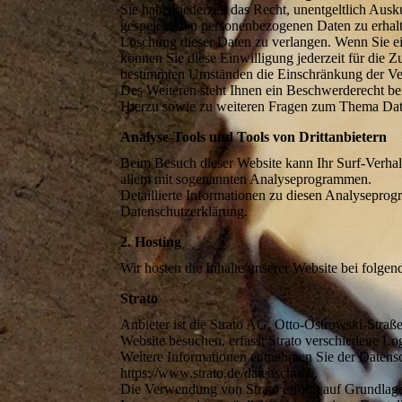
Sie haben jederzeit das Recht, unentgeltlich Au
gespeicherten personenbezogenen Daten zu erhalt
Löschung dieser Daten zu verlangen. Wenn Sie ein
können Sie diese Einwilligung jederzeit für die 
bestimmten Umständen die Einschränkung der Ver
Des Weiteren steht Ihnen ein Beschwerderecht be
Hierzu sowie zu weiteren Fragen zum Thema Date
Analyse-Tools und Tools von Drittanbietern
Beim Besuch dieser Website kann Ihr Surf-Verhalt
allem mit sogenannten Analyseprogrammen.
Detaillierte Informationen zu diesen Analyseprog
Datenschutzerklärung.
2. Hosting
Wir hosten die Inhalte unserer Website bei folge
Strato
Anbieter ist die Strato AG, Otto-Ostrowski-Straß
Website besuchen, erfasst Strato verschiedene Log
Weitere Informationen entnehmen Sie der Datensc
https://www.strato.de/datenschutz/.
Die Verwendung von Strato erfolgt auf Grundlage