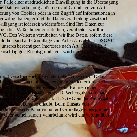
 Falle einer ausdrücklichen Einwilligung in die Übertragung
 die Datenverarbeitung außerdem auf Grundlage von Art.
erung von Cookies oder in den Zugriff auf Informationen in
gewilligt haben, erfolgt die Datenverarbeitung zusätzlich
ligung ist jederzeit widerrufbar. Sind Ihre Daten zur
aglicher Maßnahmen erforderlich, verarbeiten wir Ihre
VO. Des Weiteren verarbeiten wir Ihre Daten, sofern diese
orderlich sind auf Grundlage von Art. 6 Abs. 1 lit. c DSGVO.
nseres berechtigten Interesses nach Art. 6 Abs. 1 lit. f
einschlägigen Rechtsgrundlagen wird in den folgenden
ir mit verschiedenen externen Stellen zusammen. Dabei
bezogenen Daten an diese externen Stellen erforderlich.
xterne Stellen weiter, wenn dies im Rahmen einer
zlich hierzu verpflichtet sind (z. B. Weitergabe von Daten
teresse nach Art. 6 Abs. 1 lit. f DSGVO an der Weitergabe
ie Datenweitergabe erlaubt. Beim Einsatz von
e Daten unserer Kunden nur auf Grundlage eines gültigen
lle einer gemeinsamen Verarbeitung wird ein Vertrag über
eitung