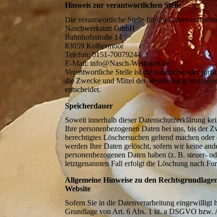
Hinweis zur verantwortlichen Stelle
Die verantwortliche Stelle für die Datenverarbeitu
Naschwerkstatt GmbH
Bahnhofsstraße 14
83059 Kolbermoor
Telefon: 0151-70079244
E-Mail: info@Nasch-Werkstatt.de
Verantwortliche Stelle ist die natürliche oder jur
die Zwecke und Mittel der Verarbeitung von per
entscheidet.
Speicherdauer
Soweit innerhalb dieser Datenschutzerklärung kei
Ihre personenbezogenen Daten bei uns, bis der Zw
berechtigtes Löschersuchen geltend machen oder 
werden Ihre Daten gelöscht, sofern wir keine and
personenbezogenen Daten haben (z. B. steuer- od
letztgenannten Fall erfolgt die Löschung nach For
Allgemeine Hinweise zu den Rechtsgrundlagen
Website
Sofern Sie in die Datenverarbeitung eingewilligt
Grundlage von Art. 6 Abs. 1 lit. a DSGVO bzw. A