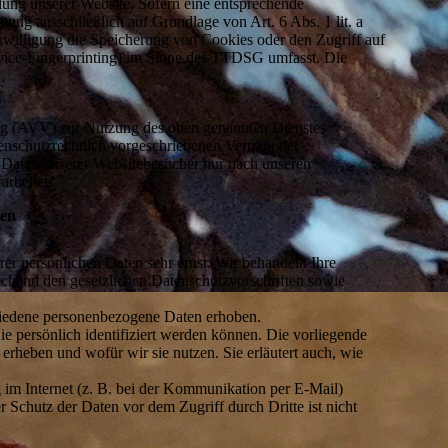
llung unserer Website. Sofern eine entsprechende
tung ausschließlich auf Grundlage von Art. 6 Abs. 1 lit. a
lligung die Speicherung von Cookies oder den Zugriff auf
evice-Fingerprinting) im Sinne des TTDSG umfasst. Die
ung (AVV) zur Nutzung des oben genannten Dienstes
enschutzrechtlich vorgeschriebenen Vertrag, der
n Daten unserer Websitebesucher nur nach unseren
rbeitet.
nen
rer persönlichen Daten sehr ernst. Wir behandeln Ihre
chend den gesetzlichen Datenschutzvorschriften sowie
hiedene personenbezogene Daten erhoben.
e persönlich identifiziert werden können. Die vorliegende
erheben und wofür wir sie nutzen. Sie erläutert auch, wie
 im Internet (z. B. bei der Kommunikation per E-Mail)
 Schutz der Daten vor dem Zugriff durch Dritte ist nicht