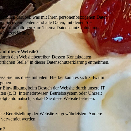
berblick darüber, was mit Ihren personenbezogenen Daten
nenbezogene Daten sind alle Daten, mit denen Sie
rliche Informationen zum Thema Datenschutz entnehmen
schutzerklärung.
 auf dieser Website?
 durch den Websitebetreiber. Dessen Kontaktdaten
tlichen Stelle“ in dieser Datenschutzerklärung entnehmen.
s Sie uns diese mitteilen. Hierbei kann es sich z. B. um
ngeben.
r Einwilligung beim Besuch der Website durch unsere IT
ten (z. B. Internetbrowser, Betriebssystem oder Uhrzeit
olgt automatisch, sobald Sie diese Website betreten.
eie Bereitstellung der Website zu gewährleisten. Andere
s verwendet werden.
en?