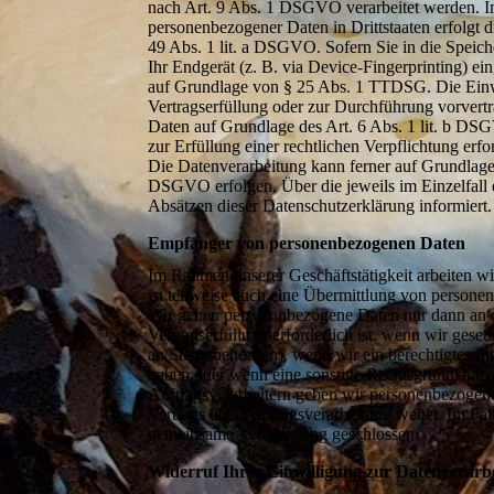
nach Art. 9 Abs. 1 DSGVO verarbeitet werden. Im
personenbezogener Daten in Drittstaaten erfolgt
49 Abs. 1 lit. a DSGVO. Sofern Sie in die Speich
Ihr Endgerät (z. B. via Device-Fingerprinting) ein
auf Grundlage von § 25 Abs. 1 TTDSG. Die Einwil
Vertragserfüllung oder zur Durchführung vorvertr
Daten auf Grundlage des Art. 6 Abs. 1 lit. b DSG
zur Erfüllung einer rechtlichen Verpflichtung erf
Die Datenverarbeitung kann ferner auf Grundlage u
DSGVO erfolgen. Über die jeweils im Einzelfall 
Absätzen dieser Datenschutzerklärung informiert.
Empfänger von personenbezogenen Daten
Im Rahmen unserer Geschäftstätigkeit arbeiten w
ist teilweise auch eine Übermittlung von personen
Wir geben personenbezogene Daten nur dann an e
Vertragserfüllung erforderlich ist, wenn wir geset
an Steuerbehörden), wenn wir ein berechtigtes In
haben oder wenn eine sonstige Rechtsgrundlage d
Auftragsverarbeitern geben wir personenbezogen
Vertrags über Auftragsverarbeitung weiter. Im Fa
gemeinsame Verarbeitung geschlossen.
Widerruf Ihrer Einwilligung zur Datenverarb