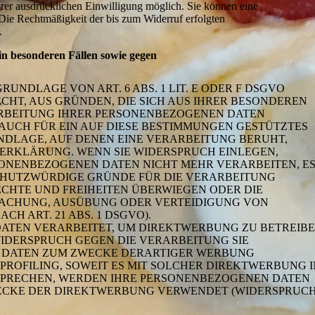
hrer ausdrücklichen Einwilligung möglich. Sie können eine
n. Die Rechtmäßigkeit der bis zum Widerruf erfolgten
.
n besonderen Fällen sowie gegen
NDLAGE VON ART. 6 ABS. 1 LIT. E ODER F DSGVO
ECHT, AUS GRÜNDEN, DIE SICH AUS IHRER BESONDEREN
ARBEITUNG IHRER PERSONENBEZOGENEN DATEN
 AUCH FÜR EIN AUF DIESE BESTIMMUNGEN GESTÜTZTES
UNDLAGE, AUF DENEN EINE VERARBEITUNG BERUHT,
ERKLÄRUNG. WENN SIE WIDERSPRUCH EINLEGEN,
ONENBEZOGENEN DATEN NICHT MEHR VERARBEITEN, E
SCHUTZWÜRDIGE GRÜNDE FÜR DIE VERARBEITUNG
RECHTE UND FREIHEITEN ÜBERWIEGEN ODER DIE
ACHUNG, AUSÜBUNG ODER VERTEIDIGUNG VON
H ART. 21 ABS. 1 DSGVO).
ATEN VERARBEITET, UM DIREKTWERBUNG ZU BETREIBE
 WIDERSPRUCH GEGEN DIE VERARBEITUNG SIE
 DATEN ZUM ZWECKE DERARTIGER WERBUNG
 PROFILING, SOWEIT ES MIT SOLCHER DIREKTWERBUNG 
RSPRECHEN, WERDEN IHRE PERSONENBEZOGENEN DATEN
ECKE DER DIREKTWERBUNG VERWENDET (WIDERSPRUC