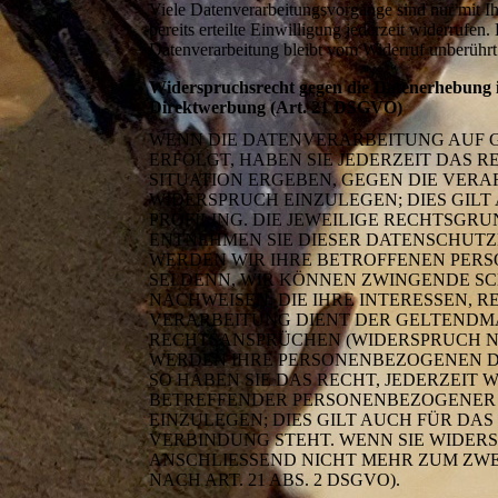
Viele Datenverarbeitungsvorgänge sind nur mit I
bereits erteilte Einwilligung jederzeit widerrufe
Datenverarbeitung bleibt vom Widerruf unberührt
Widerspruchsrecht gegen die Datenerhebung i
Direktwerbung (Art. 21 DSGVO)
WENN DIE DATENVERARBEITUNG AUF GRU
ERFOLGT, HABEN SIE JEDERZEIT DAS R
SITUATION ERGEBEN, GEGEN DIE VER
WIDERSPRUCH EINZULEGEN; DIES GILT
PROFILING. DIE JEWEILIGE RECHTSGR
ENTNEHMEN SIE DIESER DATENSCHUTZ
WERDEN WIR IHRE BETROFFENEN PERS
SEI DENN, WIR KÖNNEN ZWINGENDE 
NACHWEISEN, DIE IHRE INTERESSEN, 
VERARBEITUNG DIENT DER GELTENDM
RECHTSANSPRÜCHEN (WIDERSPRUCH NAC
WERDEN IHRE PERSONENBEZOGENEN D
SO HABEN SIE DAS RECHT, JEDERZEIT
BETREFFENDER PERSONENBEZOGENER
EINZULEGEN; DIES GILT AUCH FÜR DAS
VERBINDUNG STEHT. WENN SIE WIDE
ANSCHLIESSEND NICHT MEHR ZUM ZW
NACH ART. 21 ABS. 2 DSGVO).