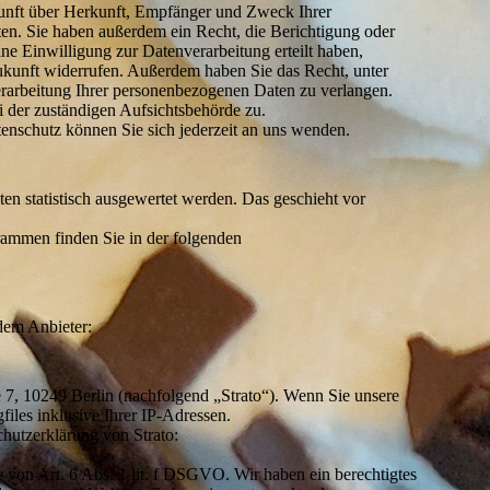
skunft über Herkunft, Empfänger und Zweck Ihrer
en. Sie haben außerdem ein Recht, die Berichtigung oder
e Einwilligung zur Datenverarbeitung erteilt haben,
Zukunft widerrufen. Außerdem haben Sie das Recht, unter
arbeitung Ihrer personenbezogenen Daten zu verlangen.
i der zuständigen Aufsichtsbehörde zu.
nschutz können Sie sich jederzeit an uns wenden.
en statistisch ausgewertet werden. Das geschieht vor
rammen finden Sie in der folgenden
ndem Anbieter:
e 7, 10249 Berlin (nachfolgend „Strato“). Wenn Sie unsere
files inklusive Ihrer IP-Adressen.
hutzerklärung von Strato:
 von Art. 6 Abs. 1 lit. f DSGVO. Wir haben ein berechtigtes